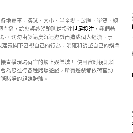
界各地賽事，讓球、大小、半全場、波膽、單雙、總
視頻直播，讓您輕鬆體驗聊球投注
世足投注
，我們希
心態，切勿由於過度沉迷遊戲而造成個人經濟、事
烈建議閣下審視自己的行為，明確和調整自己的娛樂
機直播現場荷官的網上娛樂城！ 使用實时視訊科
官會為您進行各種賭場遊戲，所有遊戲都依荷官動
實際賭場的親臨體驗。