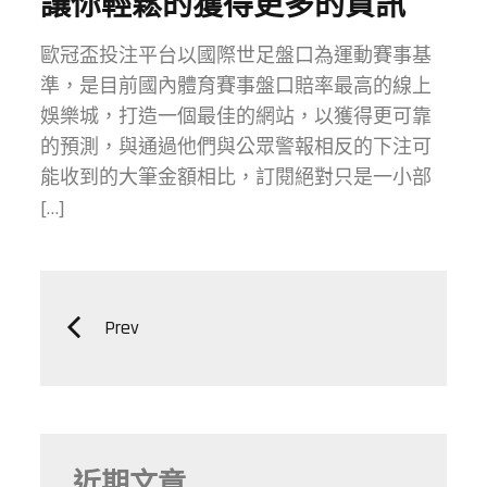
讓你輕鬆的獲得更多的資訊
歐冠盃投注平台以國際世足盤口為運動賽事基
準，是目前國內體育賽事盤口賠率最高的線上
娛樂城，打造一個最佳的網站，以獲得更可靠
的預測，與通過他們與公眾警報相反的下注可
能收到的大筆金額相比，訂閱絕對只是一小部
[…]
文
Prev
章
導
近期文章