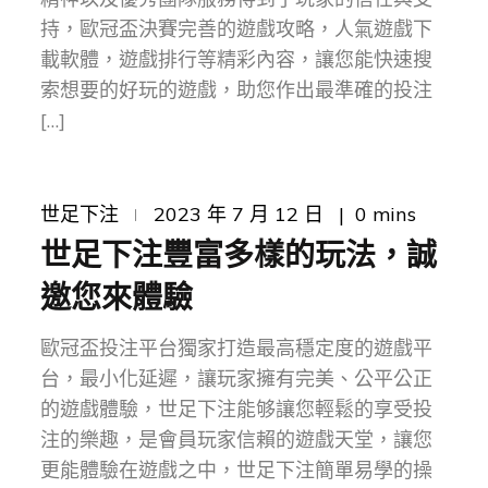
持，歐冠盃決賽完善的遊戲攻略，人氣遊戲下
載軟體，遊戲排行等精彩內容，讓您能快速搜
索想要的好玩的遊戲，助您作出最準確的投注
[…]
Posted
0 mins
世足下注
2023 年 7 月 12 日
on
世足下注豐富多樣的玩法，誠
邀您來體驗
歐冠盃投注平台獨家打造最高穩定度的遊戲平
台，最小化延遲，讓玩家擁有完美、公平公正
的遊戲體驗，世足下注能够讓您輕鬆的享受投
注的樂趣，是會員玩家信賴的遊戲天堂，讓您
更能體驗在遊戲之中，世足下注簡單易學的操