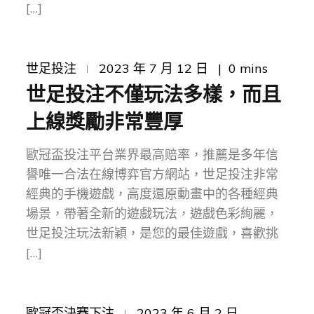
[…]
Posted
0 mins
世足投注
2023 年 7 月 12 日
on
世足投注不僅玩法多樣，而且
上線獎勵非常豐厚
歐冠盃投注平台業界最高赔率，推薦是多年信
譽唯一合法在線博弈官方網站，世足投注非常
經典的手機遊戲，高度還原動畫中的各種經典
場景，帶著全新的遊戲玩法，遊戲色彩絢麗，
世足投注玩法新穎，是您的最佳遊戲，喜歡挑
[…]
Posted
歐冠盃決賽下注
2023 年 6 月 2 日