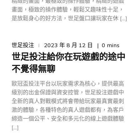
精緻的畫面，最極致的操作體驗，精緻的遊戲
畫面，極致的操作體驗，輕鬆又趣味性十足，
是放鬆身心的好方法，世足盤口讓玩家在休 […]
Posted
0 mins
世足投注
2023 年 8 月 12 日
on
世足投注給你在玩遊戲的途中
不覺得無聊
歐冠盃投注平台以玩家需求為核心，提供最高
級別的出金保證與資安控管，世足投注遊戲中
全新的真人對戰模式將會帶給玩家最真實最刺
激的體驗，各種特色的真人遊戲都有，為客戶
締造一個公平、安全和多元化的線上遊戲體驗
[…]