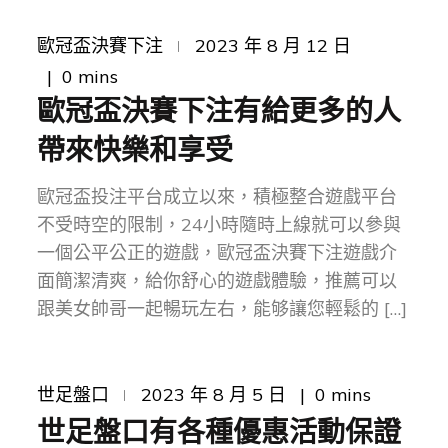
Posted
歐冠盃決賽下注
2023 年 8 月 12 日
on
0 mins
歐冠盃決賽下注有給更多的人
帶來快樂和享受
歐冠盃投注平台成立以來，積極整合遊戲平台
不受時空的限制，24小時隨時上線就可以參與
一個公平公正的遊戲，歐冠盃決賽下注遊戲介
面簡潔清爽，給你舒心的遊戲體驗，推薦可以
跟美女帥哥一起暢玩左右，能够讓您輕鬆的 […]
Posted
0 mins
世足盤口
2023 年 8 月 5 日
on
世足盤口有各種優惠活動保證