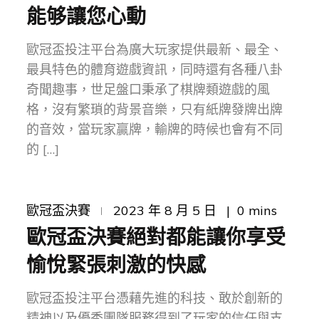
能够讓您心動
歐冠盃投注平台為廣大玩家提供最新、最全、
最具特色的體育遊戲資訊，同時還有各種八卦
奇聞趣事，世足盤口秉承了棋牌類遊戲的風
格，沒有繁瑣的背景音樂，只有紙牌發牌出牌
的音效，當玩家贏牌，輸牌的時候也會有不同
的 […]
Posted
0 mins
歐冠盃決賽
2023 年 8 月 5 日
on
歐冠盃決賽絕對都能讓你享受
愉悅緊張刺激的快感
歐冠盃投注平台憑藉先進的科技、敢於創新的
精神以及優秀團隊服務得到了玩家的信任與支