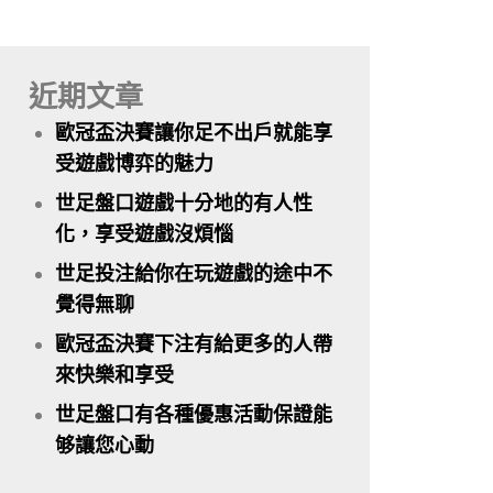
近期文章
歐冠盃決賽讓你足不出戶就能享
受遊戲博弈的魅力
世足盤口遊戲十分地的有人性
化，享受遊戲沒煩惱
世足投注給你在玩遊戲的途中不
覺得無聊
歐冠盃決賽下注有給更多的人帶
來快樂和享受
世足盤口有各種優惠活動保證能
够讓您心動