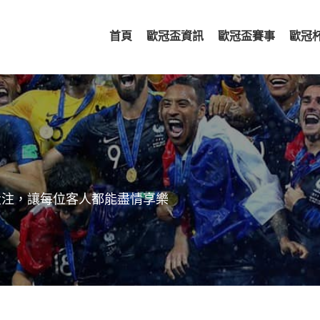
首頁
歐冠盃資訊
歐冠盃賽事
歐冠
投注，讓每位客人都能盡情享樂