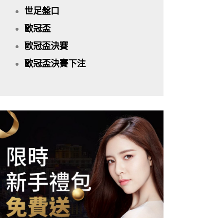
世足盤口
歐冠盃
歐冠盃決賽
歐冠盃決賽下注