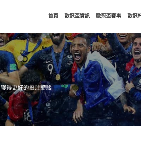
首頁
歐冠盃資訊
歐冠盃賽事
歐冠
率獲得更好的投注體驗