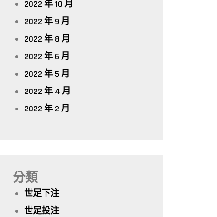
2022 年 10 月
2022 年 9 月
2022 年 8 月
2022 年 6 月
2022 年 5 月
2022 年 4 月
2022 年 2 月
分類
世足下注
世足投注