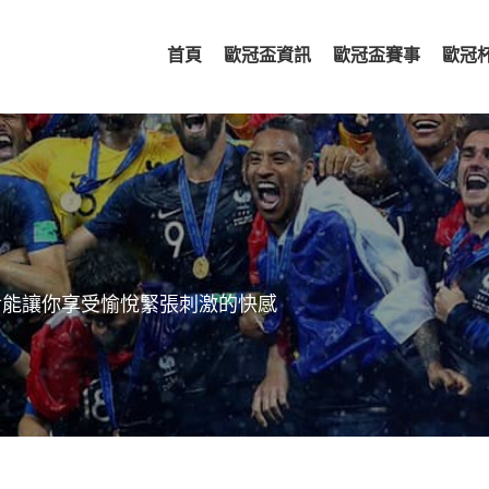
首頁
歐冠盃資訊
歐冠盃賽事
歐冠
對能讓你享受愉悅緊張刺激的快感